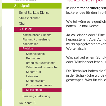
Schulprofil
In einem
fächerübergrei
leckere Idee für den Info-
Schul-Sanitäts-Dienst
Streitschlichter
Wie toll wäre es eigentlic
Chor
hätten. Leintal-Kekse.
3D Druck
Ja voll einach oder? Eine
Kompetenzen / Inhalte
herausstehen. Aber Achtu
Planung / Umsetzung
muss spiegelverkehrt kons
Kooperation
Worte falsch.
Projekte
Schneekugeln
Was soll auf einem Schul-
Rennautos
oder "Miteinander leben u
Breedles-Ausstecherle
Zahnpasta-Ausquetscher
Die Techniker haben die 
Sphero-Car
in der Schulküche wurde 
Leintown
gestempelt. Was für ein l
Sonnensystem
Kunst zum Anfassen
Keksstempel
Beratung - Betreuung
No Planet B