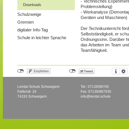
- Technisches Experiment
Downloads
Problemstellung)
- Werkanalyse (Demonta
Schulzweige
Geräten und Maschinen)
Gremien
Der Technikunterricht förd
digitaler Info-Tag
Selbstständigkeit, er sc
Schule in leichter Sprache
Ordnungssinn. Darüber hin
das Arbeiten im Team und 
Teamfähigkeit.
Leintal-Schule Schwaigern
Tel.: 07138/98700
Falltorstr. 18
Fax: 07138/987030
74193 Schwaigern
info@leintal.schule