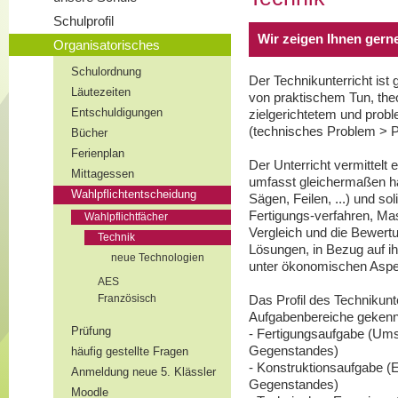
Schulprofil
Wir zeigen Ihnen gern
Organisatorisches
Schulordnung
Der Technikunterricht ist
Läutezeiten
von praktischem Tun, the
Entschuldigungen
zielgerichtetem und prob
(technisches Problem > Pl
Bücher
Ferienplan
Der Unterricht vermittelt
Mittagessen
umfasst gleichermaßen h
Wahlpflichtentscheidung
Sägen, Feilen, ...) und s
Fertigungs-verfahren, Mas
Wahlpflichtfächer
Vergleich und die Bewert
Technik
Lösungen, in Bezug auf i
neue Technologien
unter ökonomischen Aspe
AES
Französisch
Das Profil des Technikunte
Aufgabenbereiche gekenn
Prüfung
- Fertigungsaufgabe (Ums
Gegenstandes)
häufig gestellte Fragen
- Konstruktionsaufgabe (
Anmeldung neue 5. Klässler
Gegenstandes)
Moodle