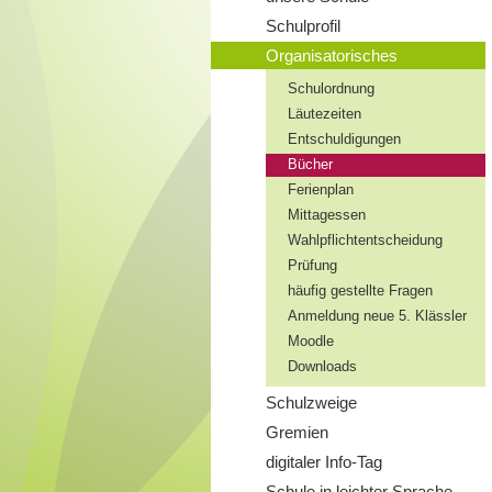
Schulprofil
Organisatorisches
Schulordnung
Läutezeiten
Entschuldigungen
Bücher
Ferienplan
Mittagessen
Wahlpflichtentscheidung
Prüfung
häufig gestellte Fragen
Anmeldung neue 5. Klässler
Moodle
Downloads
Schulzweige
Gremien
digitaler Info-Tag
Schule in leichter Sprache