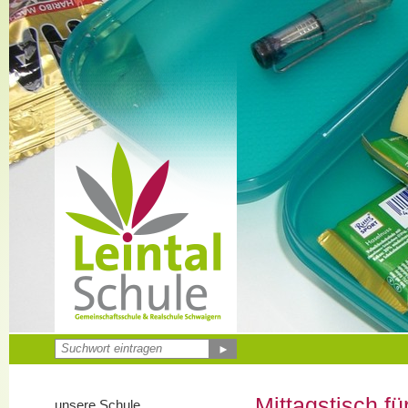
►
Mittagstisch f
unsere Schule