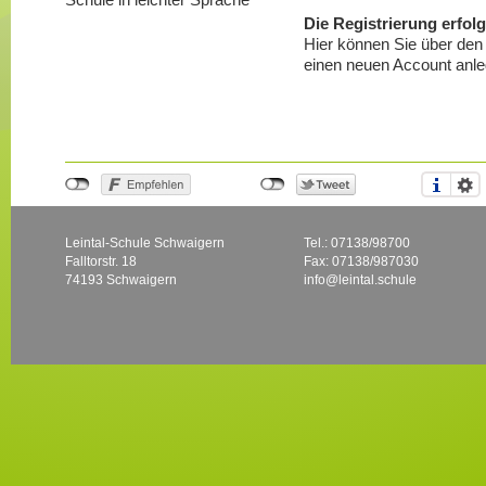
Die Registrierung erfolg
Hier können Sie über den
einen neuen Account anle
Leintal-Schule Schwaigern
Tel.: 07138/98700
Falltorstr. 18
Fax: 07138/987030
74193 Schwaigern
info@leintal.schule