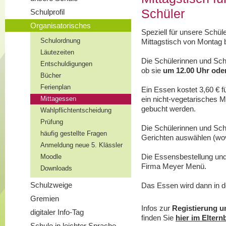
Schüler
Schulprofil
Organisatorisches
Speziell für unsere Schül
Schulordnung
Mittagstisch von Montag 
Läutezeiten
Die Schülerinnen und Sch
Entschuldigungen
ob sie
um 12.00 Uhr ode
Bücher
Ferienplan
Ein Essen kostet 3,60 € f
ein nicht-vegetarisches M
Mittagessen
gebucht werden.
Wahlpflichtentscheidung
Prüfung
Die Schülerinnen und Sch
häufig gestellte Fragen
Gerichten auswählen (wov
Anmeldung neue 5. Klässler
Die Essensbestellung und 
Moodle
Firma Meyer Menü.
Downloads
Schulzweige
Das Essen wird dann in d
Gremien
Infos zur
Registierung 
digitaler Info-Tag
finden Sie
hier im Elternb
Schule in leichter Sprache