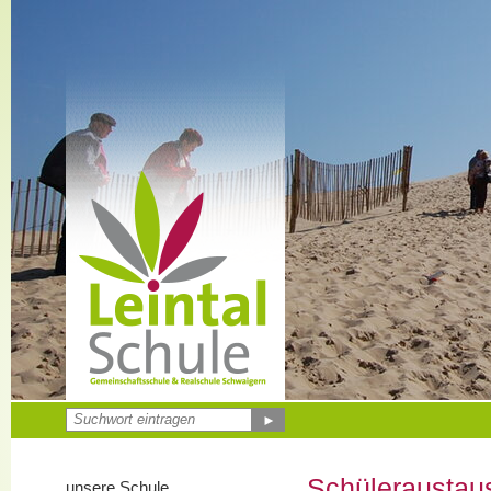
►
Schüleraustau
unsere Schule