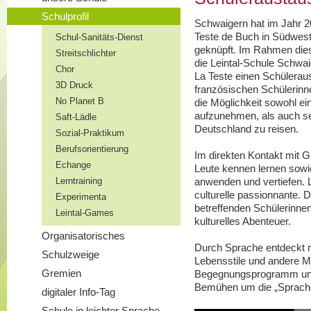
Schulprofil
Schwaigern hat im Jahr 2
Teste de Buch in Südwest
Schul-Sanitäts-Dienst
geknüpft. Im Rahmen dies
Streitschlichter
die Leintal-Schule Schwai
Chor
La Teste einen Schülerau
3D Druck
französischen Schülerinn
No Planet B
die Möglichkeit sowohl e
aufzunehmen, als auch se
Saft-Lädle
Deutschland zu reisen.
Sozial-Praktikum
Berufsorientierung
Im direkten Kontakt mit G
Echange
Leute kennen lernen sowi
anwenden und vertiefen. L
Lerntraining
culturelle passionnante.
Experimenta
betreffenden Schülerinnen
Leintal-Games
kulturelles Abenteuer.
Organisatorisches
Durch Sprache entdeckt 
Schulzweige
Lebensstile und andere Me
Gremien
Begegnungsprogramm unge
Bemühen um die „Sprach
digitaler Info-Tag
Schule in leichter Sprache