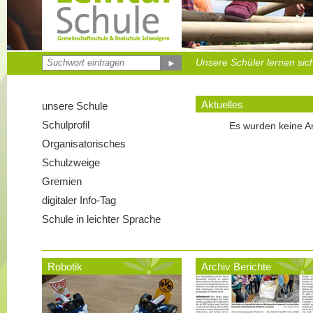
Unsere Schüler lernen sich
Musizieren in der Gruppe
Erlebnisspiele unter freie
Feste und Feiern gehören 
►
Aktuelles
unsere Schule
Schulprofil
Es wurden keine Ar
Organisatorisches
Schulzweige
Gremien
digitaler Info-Tag
Schule in leichter Sprache
Robotik
Archiv Berichte