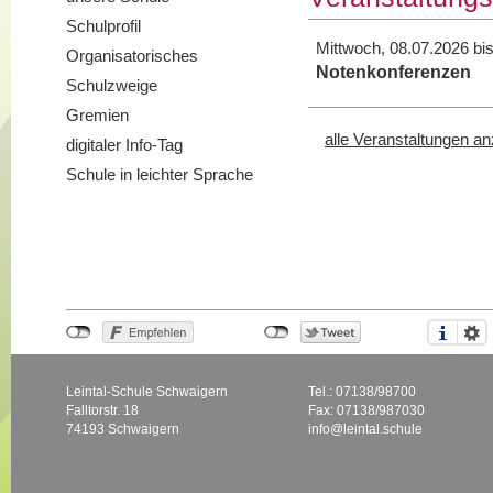
Schulprofil
Mittwoch, 08.07.2026 bi
Organisatorisches
Notenkonferenzen
Schulzweige
Gremien
alle Veranstaltungen a
digitaler Info-Tag
Schule in leichter Sprache
Leintal-Schule Schwaigern
Tel.: 07138/98700
Falltorstr. 18
Fax: 07138/987030
74193 Schwaigern
info@leintal.schule