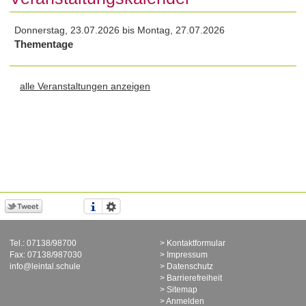
Donnerstag, 23.07.2026 bis
Montag, 27.07.2026
Thementage
alle Veranstaltungen anzeigen
Tel.: 07138/98700
Kontaktformular
Fax: 07138/987030
Impressum
info@leintal.schule
Datenschutz
Barrierefreiheit
Sitemap
Anmelden