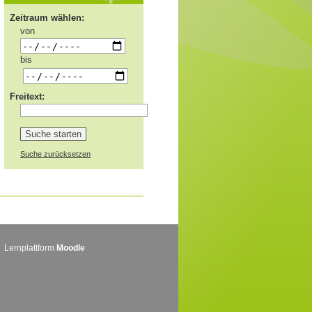
Zeitraum wählen:
von
bis
Freitext:
Suche zurücksetzen
Lernplattform
Moodle