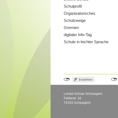
Schulprofil
Organisatorisches
Schulzweige
Gremien
digitaler Info-Tag
Schule in leichter Sprache
Leintal-Schule Schwaigern
Falltorstr. 18
74193 Schwaigern