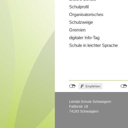
Schulprofil
Organisatorisches
Schulzweige
Gremien
digitaler Info-Tag
Schule in leichter Sprache
Leintal-Schule Schwaigern
Falltorstr. 18
74193 Schwaigern