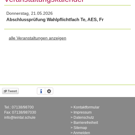
Donnerstag, 21.05.2026
Abschlussprüfung Wahlpflichtfach Te, AES, Fr
alle Veranstaltungen anzeigen
Tel.: 07138/98700
Kontaktformular
Fax: 07138/987030
Impressum
info@leintal.schule
Datenschutz
Barrierefreiheit
Sitemap
Anmelden