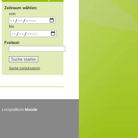
Zeitraum wählen:
von
bis
Freitext:
Suche zurücksetzen
Lernplattform
Moodle