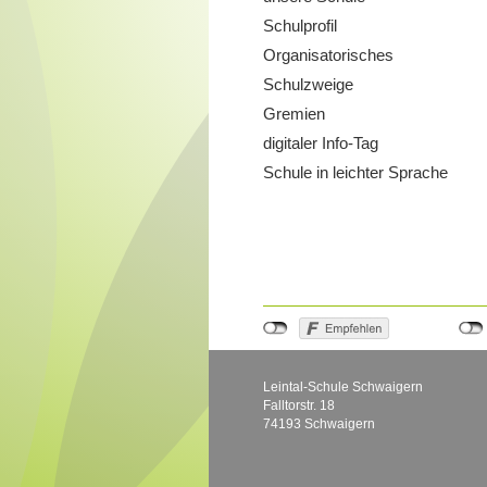
Schulprofil
Organisatorisches
Schulzweige
Gremien
digitaler Info-Tag
Schule in leichter Sprache
Leintal-Schule Schwaigern
Falltorstr. 18
74193 Schwaigern