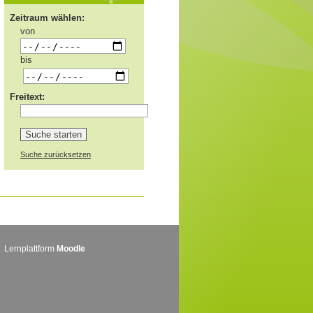
Zeitraum wählen:
von
bis
Freitext:
Suche zurücksetzen
Lernplattform
Moodle