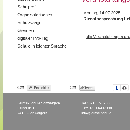
Schulprofil
Montag, 14.07.2025
Organisatorisches
Dienstbesprechung Le
Schulzweige
Gremien
alle Veranstaltungen an
digitaler Info-Tag
Schule in leichter Sprache
Leintal-Schule Schwaigern
Tel.: 07138/98700
Falltorstr. 18
Fax: 07138/987030
74193 Schwaigern
info@leintal.schule